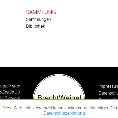
SAMMLUNG
Sammlungen
Bibliothek
eigel-Haus
Impressu
t-Straße 30
Datenschu
77 Buckow
Barrierefr
Diese Webseite verwendet keine zustimmungspflichtigen Coo
Copyright
33433 4 67
Datenschutzerklärung
Prinzmed
gelhaus.de