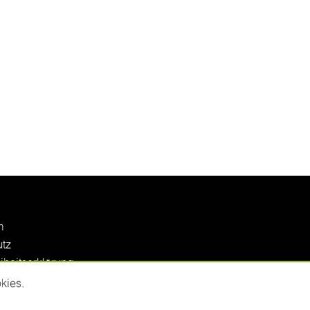
m
tz
eiheitserklärung
kies.
 © 2025
iaconcept