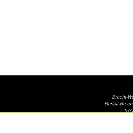
Brecht-W
Bertolt-Brech
153
0
villa@brechtwei