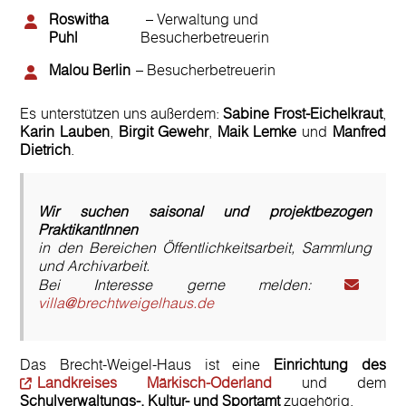
Roswitha
– Verwaltung und
Puhl
Besucherbetreuerin
Malou Berlin
– Besucherbetreuerin
Es unterstützen uns außerdem:
Sabine Frost-Eichelkraut
,
Karin Lauben
,
Birgit Gewehr
,
Maik Lemke
und
Manfred
Dietrich
.
Wir suchen saisonal und projektbezogen
PraktikantInnen
in den Bereichen
Öffentlichkeitsarbeit
,
Sammlung
und
Archivarbeit
.
Bei Interesse gerne melden:
villa@brechtweigelhaus.de
Das Brecht-Weigel-Haus ist eine
Einrichtung des
Landkreises Märkisch-Oderland
und dem
Schulverwaltungs-, Kultur- und Sportamt
zugehörig.