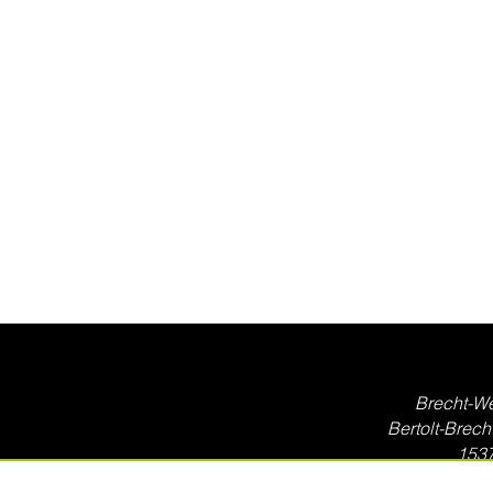
Brecht-W
Bertolt-Brech
153