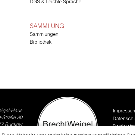
DGS & Leichte Sprache
SAMMLUNG
Sammlungen
Bibliothek
eigel-Haus
Impressu
t-Straße 30
Datenschu
77 Buckow
Barrierefr