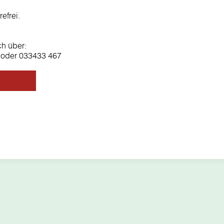
efrei.
ch über:
oder 033433 467